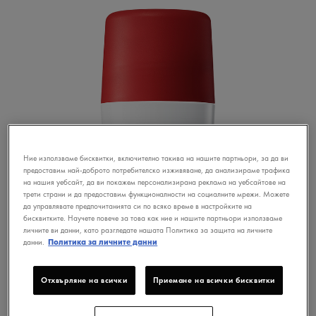
Ние използваме бисквитки, включително такива на нашите партньори, за да ви
предоставим най-доброто потребителско изживяване, да анализираме трафика
на нашия уебсайт, да ви покажем персонализирана реклама на уебсайтове на
трети страни и да предоставим функционалности на социалните мрежи. Можете
да управлявате предпочитанията си по всяко време в настройките на
бисквитките. Научете повече за това как ние и нашите партньори използваме
личните ви данни, като разгледате нашата Политика за защита на личните
данни.
Политика за личните данни
Отхвърляне на всички
Приемане на всички бисквитки