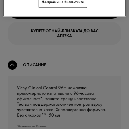
Настройки на бисквитките
КУПЕТЕ ОНЛАЙН
КУПЕТЕ ОТ НАЙ-БЛИЗКАТА ДО ВАС
АПТЕКА
ОПИСАНИЕ
Vichy Clinical Control 96H намалява
прекомерното изпотяване с 96-часова
ефикасност*, защита срещу изпотяване.
Тестван под дерматологичен контрол върху
чувствителна кожа. Хипоалергенна формула.
Без алкохол**. 50 мл
*Инструментален тест, 31 участници.