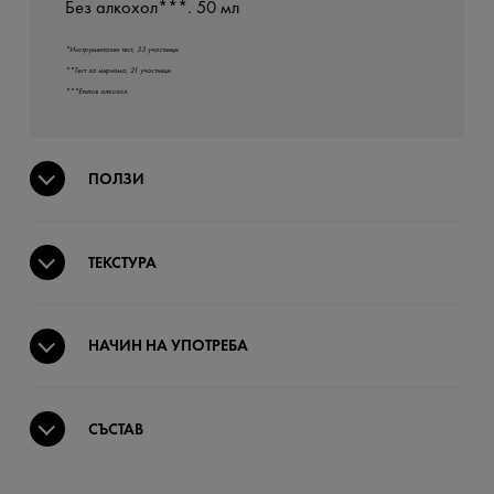
Без алкохол***. 50 мл
*Инструментален тест, 33 участници.
**Тест за миризма, 21 участници.
***Етилов алкохол.
ПОЛЗИ
ТЕКСТУРА
НАЧИН НА УПОТРЕБА
СЪСТАВ