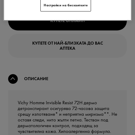
Настройки на бисквитките
КУПЕТЕ ОНЛАЙН
КУПЕТЕ ОТ НАЙ-БЛИЗКАТА ДО ВАС
АПТЕКА
ОПИСАНИЕ
Vichy Homme Invisible Resist 72H дермо
детранспирант осигурява 72-часова защита
срещу изпотяване* и неприятна миризма**. Не
оставя следи, нито жълти петна. Тестван под
дерматологичен контрол, подходящ за
чувствителна кожа. Хипоалергенна формула.