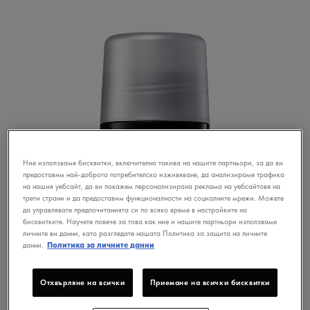
Ние използваме бисквитки, включително такива на нашите партньори, за да ви
предоставим най-доброто потребителско изживяване, да анализираме трафика
на нашия уебсайт, да ви покажем персонализирана реклама на уебсайтове на
трети страни и да предоставим функционалности на социалните мрежи. Можете
да управлявате предпочитанията си по всяко време в настройките на
бисквитките. Научете повече за това как ние и нашите партньори използваме
личните ви данни, като разгледате нашата Политика за защита на личните
данни.
Политика за личните данни
Отхвърляне на всички
Приемане на всички бисквитки