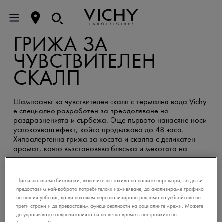
ГРИЖА ЗА
ЧУВСТВИТЕЛЕН
СКАЛП
Шампоанът за чувствителен скалп с термална вода Vichy
е специално разработен за преодоляване на
раздразненията и сърбежа. Още първото нанасяне носи
успокояващ ефект, който продължава до 48 часа.
Хипоалергенна грижа за косата и скалпа с деликатен
аромат, която възстановява блясъка и мекотата на
косъма и улеснява разресването.
Ние използваме бисквитки, включително такива на нашите партньори, за да ви
предоставим най-доброто потребителско изживяване, да анализираме трафика
на нашия уебсайт, да ви покажем персонализирана реклама на уебсайтове на
трети страни и да предоставим функционалности на социалните мрежи. Можете
да управлявате предпочитанията си по всяко време в настройките на
DERCOS