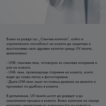
Всеки се ражда със „Слънчев капитал“, който е
ограничената способност на кожата да защитава и
възстановява своя здравен капитал срещу UV лъчите,
включително:
- UVB: слънчеви лъчи, отговорни за слънчеви изгаряния и
рак на кожата.
- UVA: лъчи, провокиращи стареене на кожата, които
водят до поява петна и фотостареене.
- Дълги UVA лъчи: имат по-голяма дължина на вълната и
проникват по-дълбоко в кожата.
В допълнение, UV лъчите могат да доведат и до
окислителни процеси в кожата. Всяко излагане на слънце
натрупва увреждания по повърхността на кожата и