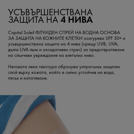
УСЪВЪРШЕНСТВАНА
ЗАЩИТА НА
4 НИВА
Capital Soleil ФЛУИДЕН СПРЕЙ НА ВОДНА ОСНОВА
ЗА ЗАЩИТА НА КОЖНИТЕ КЛЕТКИ осигурява SPF 50+ и
усъвършенствана защита на 4 нива (срещу UVB, UVA,
дълги UVA лъчи и оксидативен стрес) за предотвратяване
на слънчеви увреждания на клетъчно ниво.
Неговата лека текстура образува ултратънък защитен
слой върху кожата, който е силно устойчив на вода,
пясък и изпотяване.