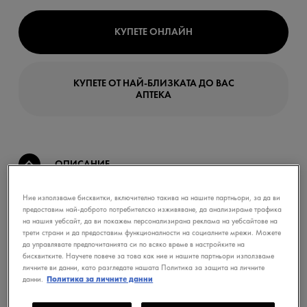
КУПЕТЕ ОНЛАЙН
КУПЕТЕ ОТ НАЙ-БЛИЗКАТА ДО ВАС
АПТЕКА
ОПИСАНИЕ
Ние използваме бисквитки, включително такива на нашите партньори, за да ви
предоставим най-доброто потребителско изживяване, да анализираме трафика
ДЕТСКИ ФЛУИДЕН СПРЕЙ НА ВОДНА
на нашия уебсайт, да ви покажем персонализирана реклама на уебсайтове на
ОСНОВА ЗА ЗАЩИТА НА КОЖНИТЕ
трети страни и да предоставим функционалности на социалните мрежи. Можете
КЛЕТКИ SPF 50+ осигурява
да управлявате предпочитанията си по всяко време в настройките на
усъвършенствана защита на 4 нива (от UVB,
бисквитките. Научете повече за това как ние и нашите партньори използваме
личните ви данни, като разгледате нашата Политика за защита на личните
UVA, дълги UVA лъчи и антиоксидантно
данни.
Политика за личните данни
действие) за предотвратяване на слънчеви
увреждания дори на клетъчно ниво.