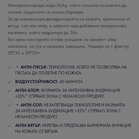
Минерализираща вода Vichy, която спомага на кожата да
засили защитната си кожна бариера.
За да компенсира дехидратацията на кожата, причинена от
вятър, сол или хлор, в млякото има добавена хиалуронова
киселина, която хидратира до 24ч.
Гел-крем текстурата оставя усещане за свежест след
нанасяне, за сух и немазен завършек, Намира се с фактор
SPF30 и SPF50+.
•
АНТИ-ПЯСЪК:
ТЕХНОЛОГИЯ, КОЯТО НЕ ПОЗВОЛЯВА НА
ПЯСЪКА ДА ПОЛЕПНЕ ПО КОЖАТА.
ВОДОУСТОЙЧИВОСТ:
40 МИНУТИ.
АНТИ-ХЛОР:
ФОРМУЛА ЗА ИНТЕНЗИВНА ХИДРАТАЦИЯ:
+23%* СПРЯМО ЗОНА С НЕНАНЕСЕН ПРОДУКТ.
•
АНТИ-СОЛ:
НЕЗАЛЕПВАЩА ТЕХНОЛОГИЯ И ФОРМУЛА
ЗА ИНТЕНЗИВНА ХИДРАТАЦИЯ: +35%* СПРЯМО ЗОНА С
НЕНАНЕСЕН ПРОДУКТ.
АНТИ-ВЯТЪР:
УКРЕПВА И ПРЕДПАЗВА БАРИЕРНАТА ФУНКЦИЯ
НА КОЖАТА ОТ ВЯТЪРА.