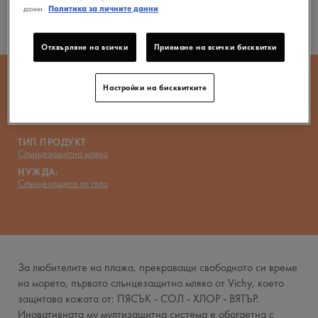
данни.
Политика за личните данни
VICHY MAG
Отхвърляне на всички
Приемане на всички бисквитки
CAPITAL SOLEIL
Настройки на бисквитките
Мултизащитно мляко SPF50+
ТИП ПРОДУКТ
Слънцезащитно мляко
НУЖДА:
Слънцезащита за тяло
За любителите на плажа, прекраващи свободното си време
на морето, първото слънцезащитно мляко от Vichy, което
защитава кожата от: ПЯСЪК - СОЛ - ХЛОР - ВЯТЪР.
Иновативната му мултизащитна система е обогаетна с