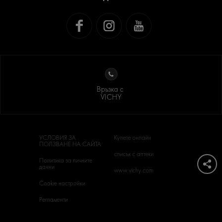
Връзка с
VICHY
УСЛОВИЯ ЗА
Купете онлайн
ПОЛЗВАНЕ НА САЙТА
списък с аптеки
Политика за личните
данни
www.vichy.com
Cookie настройки
Регламенти