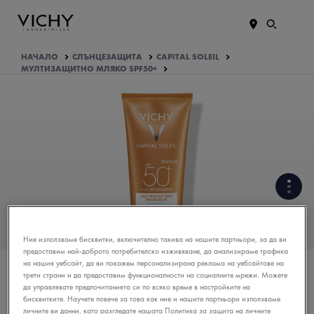
НАЧАЛО
СЛЪНЦЕЗАЩИТА
CAPITAL SOLEIL
МУЛТИЗАЩИТНО МЛЯКО SPF50+
КАКВИ СА АКТИВНИТЕ
СЪСТАВКИ НА ФОРМУЛАТА?
Ние използваме бисквитки, включително такива на нашите партньори, за да ви
предоставим най-доброто потребителско изживяване, да анализираме трафика
КАК СЕ ФОРМУЛИРА
на нашия уебсайт, да ви покажем персонализирана реклама на уебсайтове на
ПРОДУКТЪТ?
трети страни и да предоставим функционалности на социалните мрежи. Можете
да управлявате предпочитанията си по всяко време в настройките на
бисквитките. Научете повече за това как ние и нашите партньори използваме
ВАШАТА ГРИЖА
личните ви данни, като разгледате нашата Политика за защита на личните