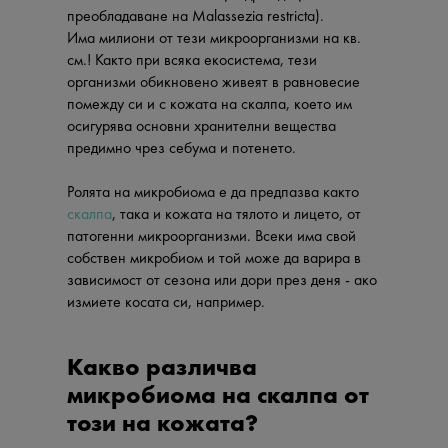
преобладаване на Malassezia restricta).
Има милиони от тези микроорганизми на кв.
см.! Както при всяка екосистема, тези
организми обикновено живеят в равновесие
помежду си и с кожата на скалпа, което им
осигурява основни хранителни вещества
предимно чрез себума и потенето.
Ролята на микробиома е да предпазва както
скалпа
, така и кожата на тялото и лицето, от
патогенни микроорганизми. Всеки има свой
собствен микробиом и той може да варира в
зависимост от сезона или дори през деня - ако
измиете косата си, например.
Какво различва
микробиома на скалпа от
този на кожата?