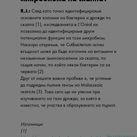
R.J.:
След като точно идентифицирахме
основните колонии на бактерии и дрожди по
скалпа (1), изследванията в L’Oréal ни
позволиха да идентифицираме други
потенциални функции на този микробиом.
Наскоро открихме, че Cutibacterium acnes
всъщност може да бъде източник на витамини и
незаменими аминокиселини за скалпа, по
същия начин, по който някои бактерии са за
червата (2).
Друг от нашите важни пробиви е, че успяхме
да подредим пълния геном на Malassezia
restricta (3). Това сега ще ни улесни при
изучаването на тази дрожда, за която е
известно, че участва в образуването на пърхот.
Източници:
(1)