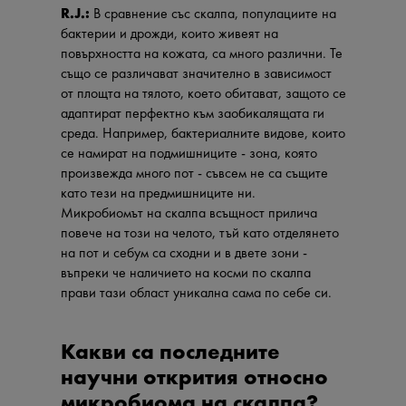
R.J.:
В сравнение със скалпа, популациите на
бактерии и дрожди, които живеят на
повърхността на кожата, са много различни. Те
също се различават значително в зависимост
от площта на тялото, което обитават, защото се
адаптират перфектно към заобикалящата ги
среда. Например, бактериалните видове, които
се намират на подмишниците - зона, която
произвежда много пот - съвсем не са същите
като тези на предмишниците ни.
Микробиомът на скалпа всъщност прилича
повече на този на челото, тъй като отделянето
на пот и себум са сходни и в двете зони -
въпреки че наличието на косми по скалпа
прави тази област уникална сама по себе си.
Какви са последните
научни открития относно
микробиома на скалпа?