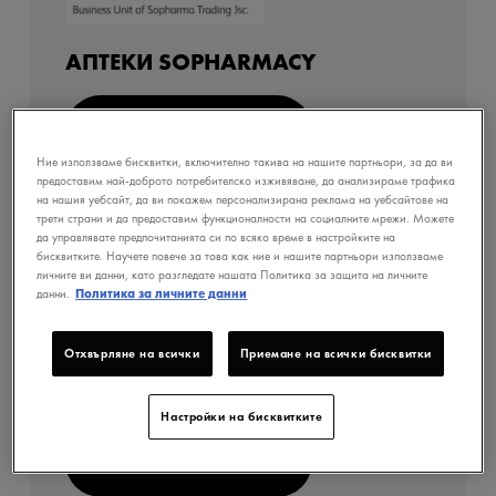
АПТЕКИ SOPHARMACY
ПОСЕТЕТЕ САЙТА
Ние използваме бисквитки, включително такива на нашите партньори, за да ви
предоставим най-доброто потребителско изживяване, да анализираме трафика
на нашия уебсайт, да ви покажем персонализирана реклама на уебсайтове на
трети страни и да предоставим функционалности на социалните мрежи. Можете
да управлявате предпочитанията си по всяко време в настройките на
бисквитките. Научете повече за това как ние и нашите партньори използваме
личните ви данни, като разгледате нашата Политика за защита на личните
данни.
Политика за личните данни
Отхвърляне на всички
Приемане на всички бисквитки
АПТЕКИ РЕМЕДИУМ
Настройки на бисквитките
ПОСЕТЕТЕ САЙТА