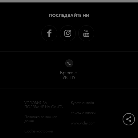
РАЖДАНЕТО НА VICHY
ПОСЛЕДВАЙТЕ НИ
ИНСТИТУТ VICHY
Връзка с
VICHY
УСЛОВИЯ ЗА
Купете онлайн
ПОЛЗВАНЕ НА САЙТА
списък с аптеки
Политика за личните
данни
www.vichy.com
Cookie настройки