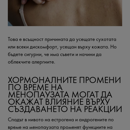
Това е всъщност причината да усещате сухотата
или всеки дискомфорт, усещан върху кожата. Но
бъдете сигурни, че има съвети и начини да
облекчите алергиите.
ХОРМОНАЛНИТЕ ПРОМЕНИ
ПО ВРЕМЕ НА
МЕНОПАУЗАТА МОГАТ ДА
ОКАЖАТ ВЛИЯНИЕ ВЪРХУ
СЪЗДАВАНЕТО НА РЕАКЦИИ
Спадът в нивото на естрогена и андрогените по
време на менопаузата променят функциите на