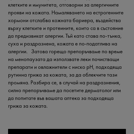
клетките и имунитета, отговорни за алергичните
прояви на кожата. Намаляването на естрогенните
хормони отслабва кожната бариера, въздейства
върху клетките и протеините, които са в състояние
да предизвикат алергии. Тъй като става по-тънка,
суха и раздразнена, кожата е по-податлива на
алергии. Затова горещо препоръчваме по време
на менопаузата да използвате леки почистващи
препарати и овлажнители с ниско pH, подходяща
рутинна грижа за кожата, за да облекчите тази
промяна. Разбира се, в случай на раздразнения,
силно препоръчваме да посетите дерматолог или
да попитате във вашата аптека за подходяща
грижа за кожата.