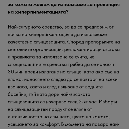
за кожата можем да използваме за превенция
на хиперпигментацията?
Най-сигурното средство, за да се предпазим от
поява на хиперпигментация е да използваме
качествена слънцезащита. Според препоръките на
световните организации, регламентиращи състава
и правилата за използване се счита, че
слънцезащитните средства трябва да се нанасят
30 мин преди излагане на слънце, като ако сме на
плажа, нанасянето следва да се повтаря на всеки
два часа, както и след излизане от водните
басейни, тъй като дори най-високата
слънцезащита се изчерпва след 2-ят час. Изборът
на слънцезащитен продукт се влияе от
интензивността на слънцето, цвета на кожата,
усещането за комфорт. В момента на пазара най-