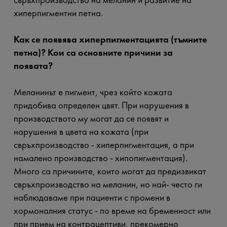
хиперпигментни петна.
Как се появява хиперпигментацията (тъмните
петна)? Кои са основните причини за
появата?
Меланинът е пигмент, чрез който кожата
придобива определен цвят. При нарушения в
производството му могат да се появят и
нарушения в цвета на кожата (при
свръхпроизводство - хиперпигментация, а при
намалено производство - хипопигментация).
Много са причините, които могат да предизвикат
свръхпроизводство на меланин, но най- често ги
наблюдаваме при пациенти с промени в
хормоналния статус - по време на бременност или
при прием на контрацептиви, прекомерно