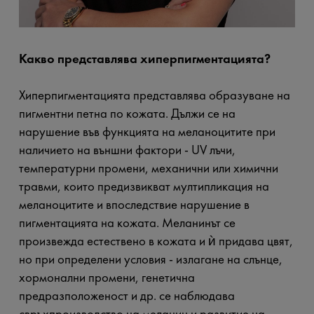
Какво представлява хиперпигментацията?
Хиперпигментацията представлява образуване на
пигментни петна по кожата. Дължи се на
нарушение във функцията на меланоцитите при
наличието на външни фактори - UV лъчи,
температурни промени, механични или химични
травми, които предизвикват мултипликация на
меланоцитите и впоследствие нарушение в
пигментацията на кожата. Меланинът се
произвежда естествено в кожата и ѝ придава цвят,
но при определени условия - излагане на слънце,
хормонални промени, генетична
предразположеност и др. се наблюдава
свръхпроизводство на меланин и развитие на