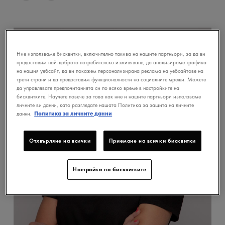
Ние използваме бисквитки, включително такива на нашите партньори, за да ви
предоставим най-доброто потребителско изживяване, да анализираме трафика
на нашия уебсайт, да ви покажем персонализирана реклама на уебсайтове на
трети страни и да предоставим функционалности на социалните мрежи. Можете
да управлявате предпочитанията си по всяко време в настройките на
бисквитките. Научете повече за това как ние и нашите партньори използваме
личните ви данни, като разгледате нашата Политика за защита на личните
данни.
Политика за личните данни
Отхвърляне на всички
Приемане на всички бисквитки
Настройки на бисквитките