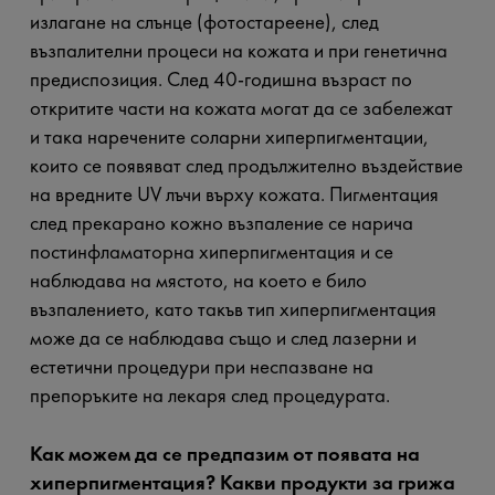
излагане на слънце (фотостареене), след
възпалителни процеси на кожата и при генетична
предиспозиция. След 40-годишна възраст по
откритите части на кожата могат да се забележат
и така наречените соларни хиперпигментации,
които се появяват след продължително въздействие
на вредните UV лъчи върху кожата. Пигментация
след прекарано кожно възпаление се нарича
постинфламаторна хиперпигментация и се
наблюдава на мястото, на което е било
възпалението, като такъв тип хиперпигментация
може да се наблюдава също и след лазерни и
естетични процедури при неспазване на
препоръките на лекаря след процедурата.
Как можем да се предпазим от появата на
хиперпигментация? Какви продукти за грижа