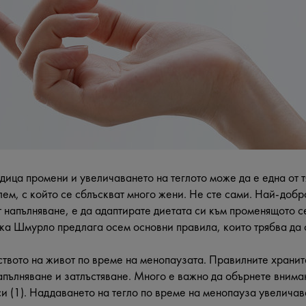
едица промени и увеличаването на теглото може да е една от т
лем, с който се сблъскват много жени. Не сте сами. Най-доб
 напълняване, е да адаптирате диетата си към променящото се
ка Шмурло предлага осем основни правила, които трябва да с
ството на живот по време на менопаузата. Правилните хранит
пълняване и затлъстяване. Много е важно да обърнете вниман
си (1). Наддаването на тегло по време на менопауза увеличав