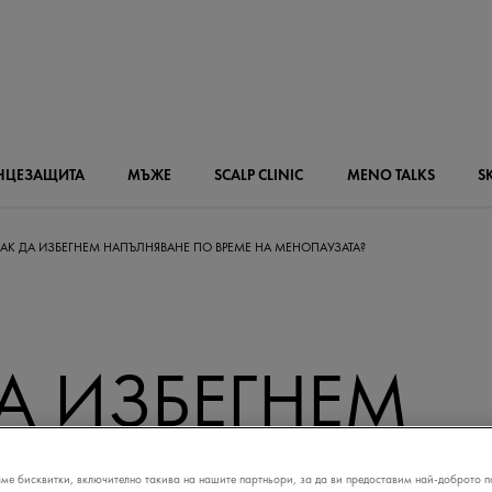
НЦЕЗАЩИТА
МЪЖЕ
SCALP
CLINIC
MENO
TALKS
S
АК ДА ИЗБЕГНЕМ НАПЪЛНЯВАНЕ ПО ВРЕМЕ НА МЕНОПАУЗАТА?
А ИЗБЕГНЕМ
ЛНЯВАНЕ ПО В
ме бисквитки, включително такива на нашите партньори, за да ви предоставим най-доброто п