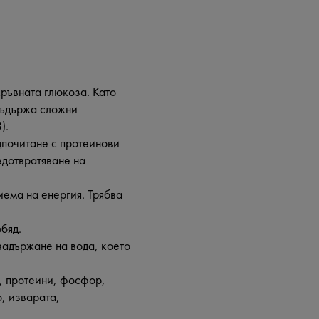
кръвната глюкоза. Като
 съдържа сложни
3).
дпочитане с протеинови
едотвратяване на
иема на енергия. Трябва
обяд.
 задържане на вода, което
й, протеини, фосфор,
, изварата,