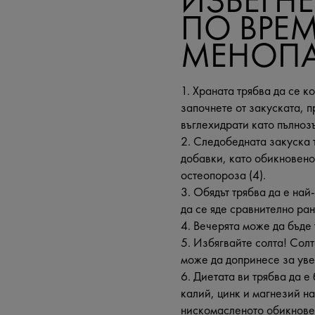
ИЗБЕГН
ПО ВРЕМ
МЕНОПА
1. Храната трябва да се к
започнете от закуската, п
въглехидрати като пълноз
2. Следобедната закуска 
добавки, като обикновено
остеопороза (4).
3. Обядът трябва да е най
да се яде сравнително ран
4. Вечерята може да бъде
5. Избягвайте солта! Солт
може да допринесе за уве
6. Диетата ви трябва да е
калий, цинк и магнезий н
нискомасленото обикновен