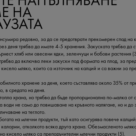
ЕТЕ НАПЪЛНЯВАНЕ
Е НА
УЗАТА
онсумира редовно, за да се предотврати прекомерен спад на 
рез деня трябва да имате 4-5 хранения. Закуската трябва да
ърнест хляб или овесени ядки, зеленчуци и бобови растения (
трябва да включва леки закуски под формата на плод, за пре
 кисело мляко, които са източник на калций и са важни за пр
-обилното хранене за деня, което съставлява около 35% от пр
о, в средата на деня.
 топла храна, но трябва да бъде пропорционална по-малка от 
а води не само до повишаване на кръвното налягане, но и до
личаване на теглото.
 богата на млечни продукти, тъй като осигурява повече калци
а калории, отколкото всяка друга храна. Обезмасленото мляко
о кисело мляко са препоръчителни млечни продукти (5).