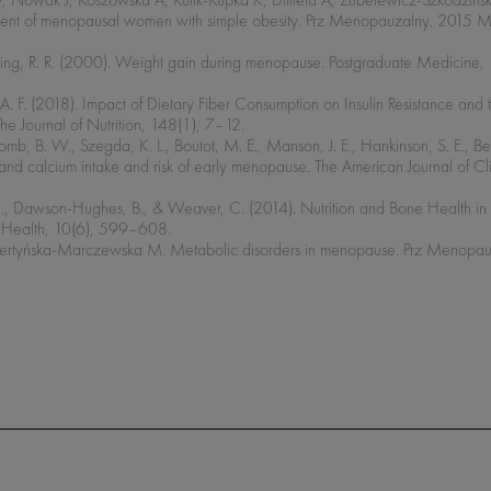
ment of menopausal women with simple obesity. Prz Menopauzalny. 2015 Ma
 Wing, R. R. (2000). Weight gain during menopause. Postgraduate Medicine,
 A. F. (2018). Impact of Dietary Fiber Consumption on Insulin Resistance and 
he Journal of Nutrition, 148(1), 7–12.
omb, B. W., Szegda, K. L., Boutot, M. E., Manson, J. E., Hankinson, S. E., Be
 and calcium intake and risk of early menopause. The American Journal of Cli
ari, H., Dawson-Hughes, B., & Weaver, C. (2014). Nutrition and Bone Health 
 Health, 10(6), 599–608.
, Pertyńska-Marczewska M. Metabolic disorders in menopause. Prz Menopau