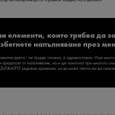
и елементи, които трябва да з
избегнете напълняване през ме
лна диета - не твърде сложна, а здравословна. Има много 
и предпазят от напълняване, но и ще помогнат при многото си
ЪРЖАЙТЕ редовни хранения, за да може тялото ви да свикне 
D, Nowak J, Koszowska A, Kulik-Kupka K, Dittfeld A, Zubelewicz-Szkodzińsk