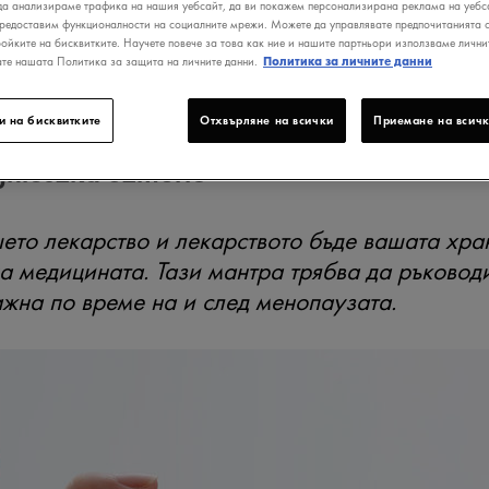
ЕНОПАУЗАТА?
да анализираме трафика на нашия уебсайт, да ви покажем персонализирана реклама на уебса
предоставим функционалности на социалните мрежи. Можете да управлявате предпочитанията с
ройките на бисквитките. Научете повече за това как ние и нашите партньори използваме лични
ате нашата Политика за защита на личните данни.
Политика за личните данни
и на бисквитките
Отхвърляне на всички
Приемане на всичк
я написана от
gnieszka Szmurło
ето лекарство и лекарството бъде вашата хра
а медицината. Тази мантра трябва да ръковод
ажна по време на и след менопаузата.