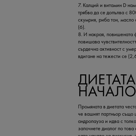
7. Калций и витамин D на
трябва да се допълва с 80
скумрия, риба тон, масло 
(6).
8. И накрая, повишената 
повишава чувствителностт
сърдечна активност с умер
вдигане на тежести се (2,6
ДИЕТАТА
НАЧАЛО
Промяната в диетата често
че вашият партньор също 
андропауза и идва с толк
започнете диалог по това
като начало за дискусия, 