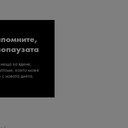
апомните,
нопаузата
неща за ядене,
мптоми, които може
с новата диета.
a B.