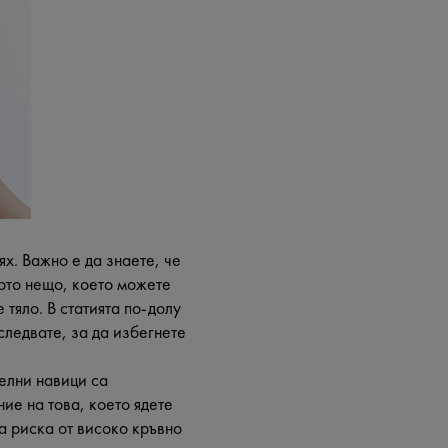
ях. Важно е да знаете, че
рото нещо, което можете
 тяло. В статията по-долу
ледвате, за да избегнете
елни навици са
ие на това, което ядете
а риска от високо кръвно