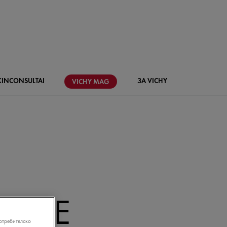
KIN
CONSULTAI
ЗА VICHY
VICHY
MAG
РЕМЕ
отребителско