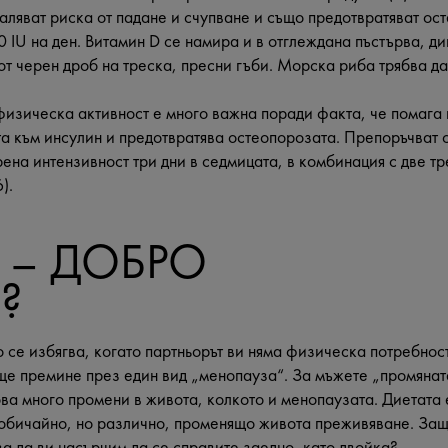
маляват риска от падане и счупване и също предотвратяват ос
0 IU на ден. Витамин D се намира и в отглеждана пъстърва, ди
от черен дроб на треска, пресни гъби. Морска риба трябва да
физическа активност е много важна поради факта, че помага п
а към инсулин и предотвратява остеопорозата. Препоръчват 
ена интензивност три дни в седмицата, в комбинация с две т
).
 – ДОБРО
?
 се избягва, когато партньорът ви няма физическа потребност
ще премине през един вид „менопауза“. За мъжете „промянат
ова много промени в живота, колкото и менопаузата. Диетата 
 обичайно, но различно, променящо живота преживяване. Защ
за да ви насърчим да се справите заедно, като двойка?