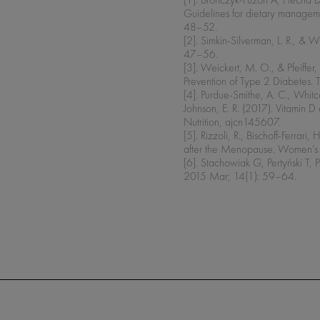
Guidelines for dietary manage
48–52.
[2]. Simkin-Silverman, L. R., &
47–56.
[3]. Weickert, M. O., & Pfeiffer,
Prevention of Type 2 Diabetes. T
[4]. Purdue-Smithe, A. C., Whitc
Johnson, E. R. (2017). Vitamin D
Nutrition, ajcn145607.
[5]. Rizzoli, R., Bischoff-Ferr
after the Menopause. Women’s
[6]. Stachowiak G, Pertyński T
2015 Mar; 14(1): 59–64.