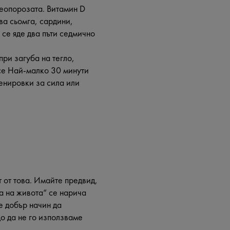
теопорозата. Витамин D
ва сьомга, сардини,
 се яде два пъти седмично
ри загуба на тегло,
се Най-малко 30 минути
ренировки за сила или
 от това. Имайте предвид,
а на живота“ се нарича
е добър начин да
о да не го използваме