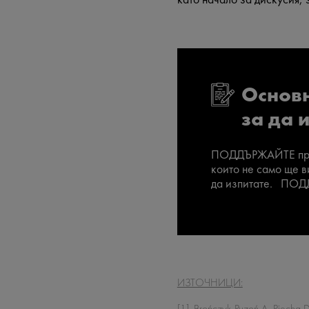
Основн
за да 
ПОДДЪРЖАЙТЕ прави
които не само ще в
да изпитате. ПОДД
ИЗТОЧНИЦИ:
[1]. Brończyk-Puzoń A, Piecha 