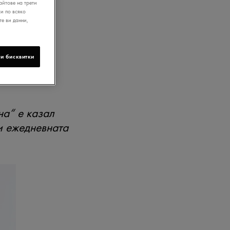
йтове на трети
и по всяко
те ви данни,
и бисквитки
на“ е казал
и ежедневната