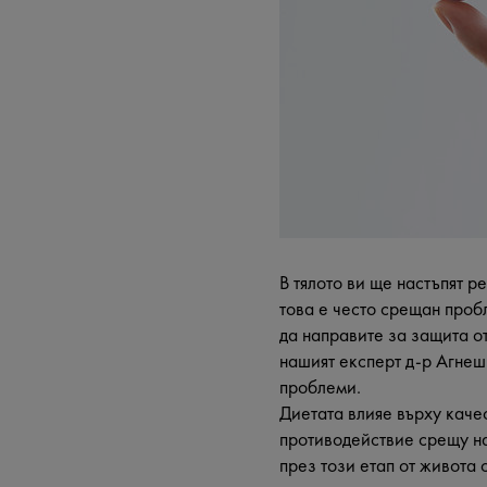
В тялото ви ще настъпят р
това е често срещан проб
да направите за защита от
нашият експерт д-р Агнеш
проблеми.
Диетата влияе върху каче
противодействие срещу на
през този етап от живота 