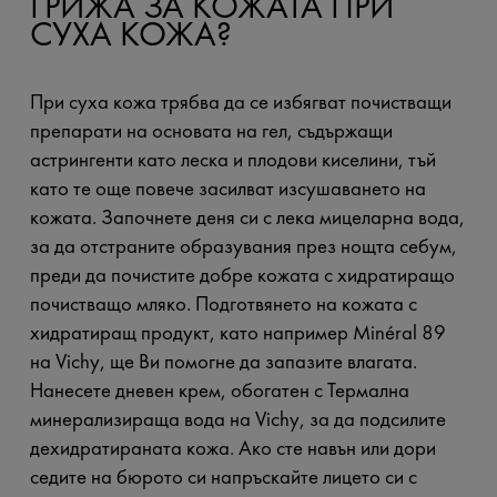
ГРИЖА ЗА КОЖАТА ПРИ
СУХА КОЖА?
При суха кожа трябва да се избягват почистващи
препарати на основата на гел, съдържащи
астрингенти като леска и плодови киселини, тъй
като те още повече засилват изсушаването на
кожата. Започнете деня си с лека мицеларна вода,
за да отстраните образувания през нощта себум,
преди да почистите добре кожата с хидратиращо
почистващо мляко. Подготвянето на кожата с
хидратиращ продукт, като например Minéral 89
на Vichy, ще Ви помогне да запазите влагата.
Нанесете дневен крем, обогатен с Термална
минерализираща вода на Vichy, за да подсилите
дехидратираната кожа. Ако сте навън или дори
седите на бюрото си напръскайте лицето си с