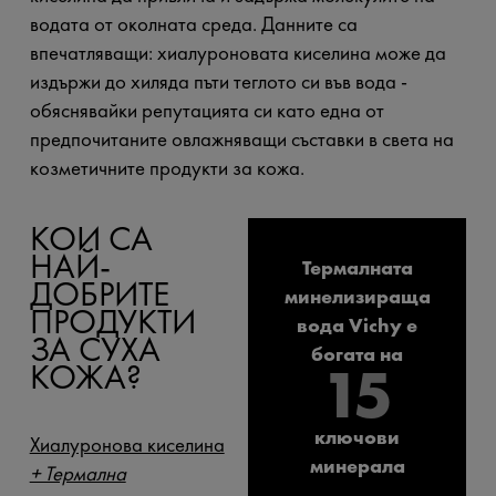
водата от околната среда. Данните са
впечатляващи: хиалуроновата киселина може да
издържи до хиляда пъти теглото си във вода -
обяснявайки репутацията си като една от
предпочитаните овлажняващи съставки в света на
козметичните продукти за кожа.
КОИ СА
НАЙ-
Термалната
ДОБРИТЕ
минелизираща
ПРОДУКТИ
вода Vichy е
ЗА СУХА
богата на
15
КОЖА?
ключови
Хиалуронова киселина
минерала
+ Термална