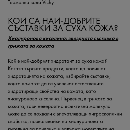
Термална вода Vichy
КОИ СА НАИ-ДОБРИТЕ
СЪСТАВКИ ЗА СУХА КОЖА?
Хиалуронова киселина: звездната съставка в
грижата за кожата
Кой е най-добрият хидратант за суха кожа?
Когато търсите продукти, които да повишат
хидратацията на кожата, избирайте съставки,
които помагат да се увеличат естествените
хидратиращи свойства на кожата, като
хиалуронова киселина. Първенец в грижата за
кожата, тази невероятно ефективна молекула
може да се похвали с впечатляващи хигроскопични
свойства, позволявайки на хиалуроновата
киселина да привлича и задържа молекулите на