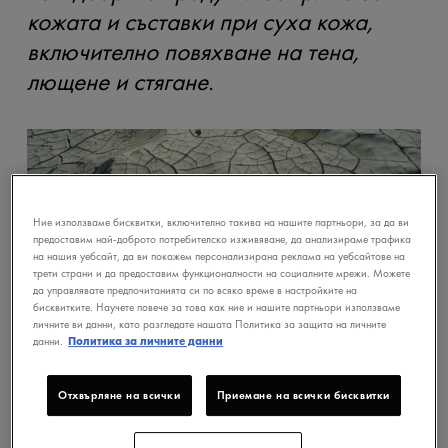
кожата и съставки при суха кожа,
включително повяхване на тена,
лющене и стягане.
Ние използваме бисквитки, включително такива на нашите партньори, за да ви
предоставим най-доброто потребителско изживяване, да анализираме трафика
на нашия уебсайт, да ви покажем персонализирана реклама на уебсайтове на
трети страни и да предоставим функционалности на социалните мрежи. Можете
да управлявате предпочитанията си по всяко време в настройките на
бисквитките. Научете повече за това как ние и нашите партньори използваме
личните ви данни, като разгледате нашата Политика за защита на личните
данни.
Политика за личните данни
КАК ДА ХИДРАТИРАТЕ
Отхвърляне на всички
Приемане на всички бисквитки
СУХАТА КОЖА?