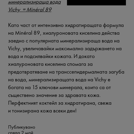
минерализираща вода
Vichy = Minéral 89
Като част от интензивно хидратиращата формула
на Minéral 89, хиалуроновата киселина действа
заедно с популярната минерализираща вода на
Vichy, увеличавайки максимално задържането на
вода и подсилвайки кожата. И докато
хиалуроновата киселина спомага за
предотвратяване на транссепидермалната загуба
на вода, минерализиращата вода на Vichy е
богата на 15 ключови минерала, които са от
съществено значение за здравата кожа.
Перфектният коктейл за хидратирана, свежа
и тонизирана кожа всеки ден!
Публикувано
сряда 2 май