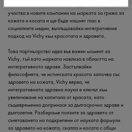
активист с множество таланти. Дидонато ще
участва в новите кампании на марката за грижа за
кожата и косата и ще бъде нашият глас в
социалните медии, въплъщавайки интегративния
подход на Vichy към красотата и здравето.
Това партньорство идва във важен момент за
Vichy, тъй като марката навлиза в областта на
интегративното здраве. Застъпвайки
философията, че истинската красота започва със
здравето на кожата, Vichy вярва, че
интегративната здравна наука е ключът към
увеличаване на капитала от красота, като
същевременно допринася за дългосрочно здраве и
дълголетие. Разбираме ползите за здравето от
съчетаването на подкрепени от науката формули
за здравето на кожата, скалпа и косата с общи