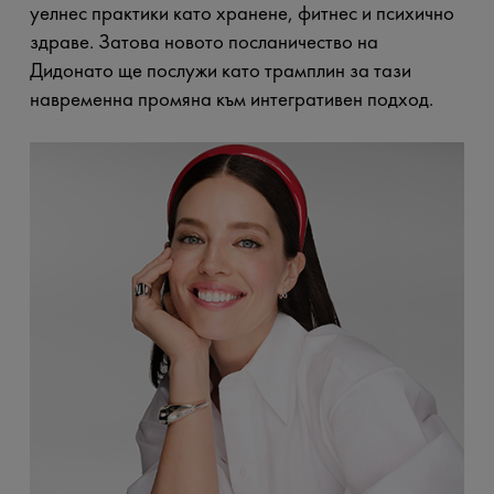
уелнес практики като хранене, фитнес и психично
здраве. Затова новото посланичество на
Дидонато ще послужи като трамплин за тази
навременна промяна към интегративен подход.