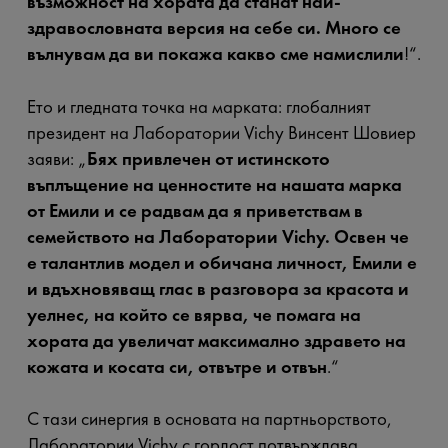
възможност на хората да станат най-
здравословната версия на себе си. Много се
вълнувам да ви покажа какво сме намислили
!“.
Ето и гледната точка на марката: глобалният
президент на Лаборатории Vichy Винсент Шовиер
заяви: „
Бях привлечен от истинското
въплъщение на ценностите на нашата марка
от Емили и се радвам да я приветствам в
семейството на Лаборатории Vichy. Освен че
е талантлив модел и обичана личност, Емили е
и вдъхновяващ глас в разговора за красота и
уелнес, на който се вярва, че помага на
хората да увеличат максимално здравето на
кожата и косата си, отвътре и отвън
.“
С тази синергия в основата на партньорството,
Лаборатории Vichy с гордост потвърждава