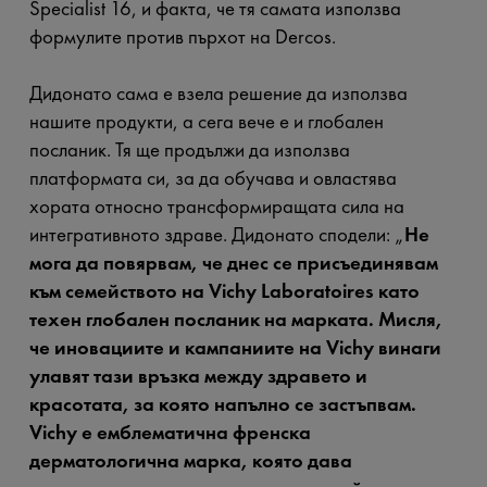
Specialist 16, и факта, че тя самата използва
формулите против пърхот на Dercos.
Дидонато сама е взела решение да използва
нашите продукти, а сега вече е и глобален
посланик. Тя ще продължи да използва
платформата си, за да обучава и овластява
хората относно трансформиращата сила на
интегративното здраве. Дидонато сподели: „
Не
мога да повярвам, че днес се присъединявам
към семейството на Vichy Laboratoires като
техен глобален посланик на марката. Мисля,
че иновациите и кампаниите на Vichy винаги
улавят тази връзка между здравето и
красотата, за която напълно се застъпвам.
Vichy е емблематична френска
дерматологична марка, която дава