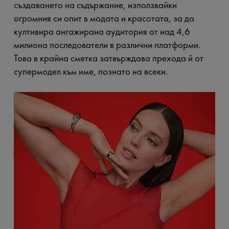
създаването на съдържание, използвайки
огромния си опит в модата и красотата, за да
култивира ангажирана аудитория от над 4,6
милиона последователи в различни платформи.
Това в крайна сметка затвърждава прехода й от
супермодел към име, познато на всеки.