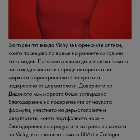
За първи път вижда Vichy във френските аптеки,
които посещава по време на ранните си години
като модел. По-късно решава да използва гамата
ни в ежедневието си поради авторитета на
марката в пространството за красота,
подкрепено от дерматолози. Доверието на
Дидонато към марката беше затвърдено
благодарение на подкрепените от науката
формули, участието на дерматолозите и
резултатите, които портфолиото носи –
благодарение на продуктите за грижа за кожата
на Vichy, включително гамата LiftActiv Collagen