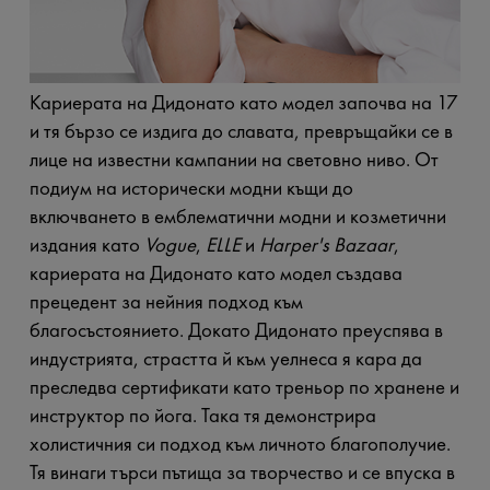
Кариерата на Дидонато като модел започва на 17
и тя бързо се издига до славата, превръщайки се в
лице на известни кампании на световно ниво. От
подиум на исторически модни къщи до
включването в емблематични модни и козметични
издания като
Vogue
,
ELLE
и
Harper's Bazaar
,
кариерата на Дидонато като модел създава
прецедент за нейния подход към
благосъстоянието. Докато Дидонато преуспява в
индустрията, страстта й към уелнеса я кара да
преследва сертификати като треньор по хранене и
инструктор по йога. Така тя демонстрира
холистичния си подход към личното благополучие.
Тя винаги търси пътища за творчество и се впуска в