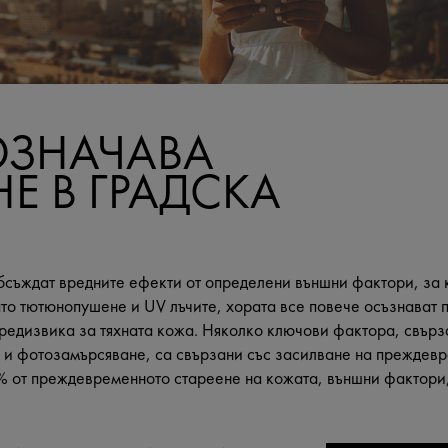
ОЗНАЧАВА
НЕ В ГРАДСКА
обсъждат вредните ефекти от определени външни фактори, за к
то тютюнопушене и UV лъчите, хората все повече осъзнават 
редизвика за тяхната кожа. Няколко ключови фактора, свърза
 и фотозамърсяване, са свързани със засилване на преждев
% от преждевременното стареене на кожата, външни фактори,