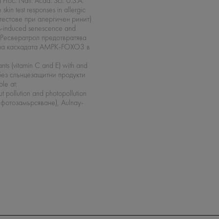
roc. Natl. Acad. Sci. U.S.A.
in test responses in allergic
 тестове при алергичен ринит)
ess-induced senescence and
s’ (Ресвератрол предотвратява
е на каскадата AMPK-FOXO3 в
nts (vitamin C and E) with and
и без слънцезащитни продукти
le at:
t pollution and photopollution
 фотозамърсяване), Aulnay-