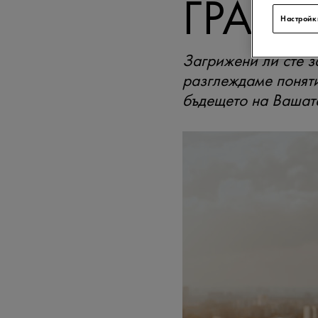
ГРАДС
Настройк
Загрижени ли сте з
разглеждаме поняти
бъдещето на Вашат