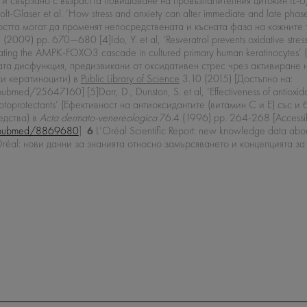
с и свързано с възрастта повишаване на провъзпалителния цитокин IL-6) P
Glaser et al. ‘How stress and anxiety can alter immediate and late phase sk
ожността могат да променят непосредствената и късната фаза на кожните
(2009) pp. 670—680 [4]Ido, Y. et al, ‘Resveratrol prevents oxidative str
ctivating the AMPK-FOXO3 cascade in cultured primary human keratinocyte
та дисфункция, предизвикани от оксидативен стрес чрез активиран
и кератиноцити) в
Public Library of Science
3.10 (2015) [Достъпно на:
bmed/25647160] [5]Darr, D., Dunston, S. et al, ‘Effectiveness of antioxida
photoprotectants’ (Ефективност на антиоксидантите (витамин С и Е) със 
едства) в
Acta dermato-venereologica
76.4 (1996) pp. 264-268 [Accessib
ov/pubmed/8869680
]
6
L’Oréal Scientific Report: new knowledge data abou
Oréal: нови данни за знанията относно замърсяването и концепцията за