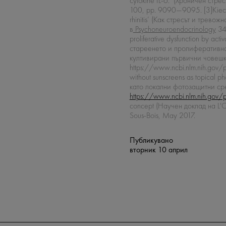
cytokine IL-6.’ (Хроничен стре
100, pp. 9090—9095. [3]Kiecolt-
rhinitis’ (Как стресът и трев
в
Psychoneuroendocrinology
34 
proliferative dysfunction by a
стареенето и пролиферативна
култивирани първични човешк
https://www.ncbi.nlm.nih.gov/pu
without sunscreens as topical 
като локални фотозащитни ср
https://www.ncbi.nlm.nih.g
concept (Научен доклад на L'
Sous-Bois, May 2017.
Публикувано
вторник 10 април