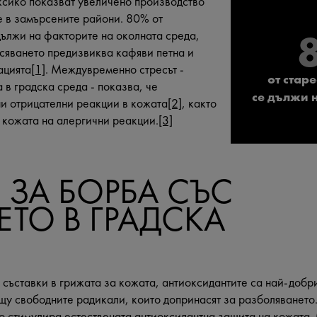
ксико показват увеличено производство
е в замърсените райони. 80% от
дължи на факторите на околната среда,
рсяването предизвиква кафяви петна и
ацията
[1]
. Междувременно стресът -
от стар
 в градска среда - показва, че
се дължи 
и отрицателни реакции в кожата
[2]
, както
а кожата на алергични реакции.
[3]
 ЗА БОРБА СЪС
ЕТО В ГРАДСКА
съставки в грижата за кожата, антиоксидантите са най-добри
у свободните радикали, които допринасят за разболяването
то стимулира естествената антиоксидантна защита на кожата. 