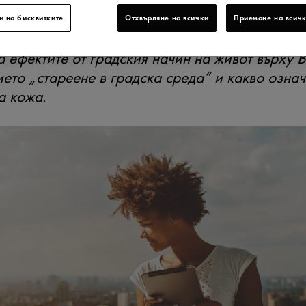
КА СРЕДА“
и на бисквитките
Отхвърляне на всички
Приемане на всичк
а ефектите от градския начин на живот върху 
ето „стареене в градска среда“ и какво означ
а кожа.