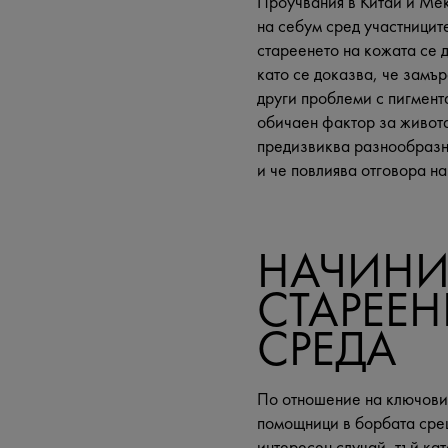
Проучвания в Китай и Ме
на себум сред участницит
стареенето на кожата се 
като се доказва, че замъ
други проблеми с пигмент
обичаен фактор за живота
предизвиква разнообразн
и че повлиява отговора н
НАЧИНИ
СТАРЕЕН
СРЕДА
По отношение на ключови 
помощници в борбата срещ
интересен случай, тъй ка