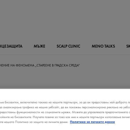
НЦЕЗАЩИТА
МЪЖЕ
SCALP
CLINIC
MENO
TALKS
S
НЕНИЕ НА ФЕНОМЕНА „СТАРЕЕНЕ В ГРАДСКА СРЕДА“
НЕНИЕ НА
ме бисквитки, включително такива на нашите партньори, за да ви предоставим най-доброто п
да анализираме трафика на нашия уебсайт, да ви покажем персонализирана реклама на уебса
ЕНА „СТАРЕЕ
предоставим функционалности на социалните мрежи. Можете да управлявате предпочитанията с
ройките на бисквитките. Научете повече за това как ние и нашите партньори използваме лични
ате нашата Политика за защита на личните данни.
Политика за личните данни