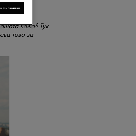
и бисквитки
Вашата кожа? Тук
ава това за