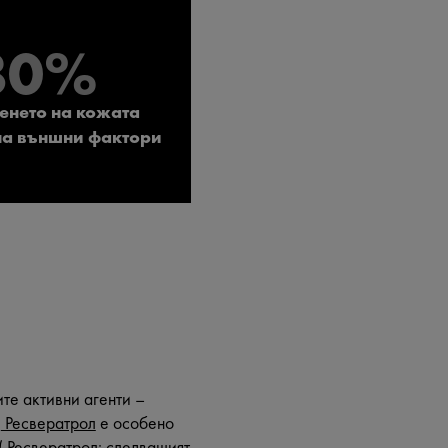
80%
еенето на кожата
на външни фактори
те активни агенти –
.
Ресвератрол
е особено
( Ресвератрол: следващият