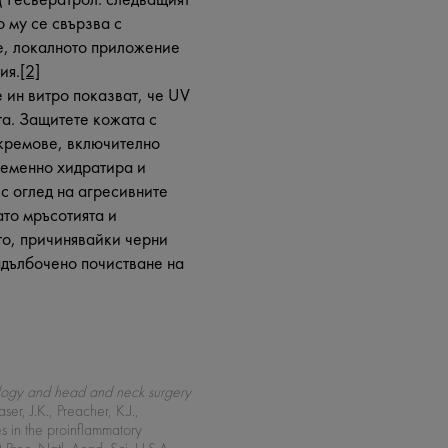
о му се свързва с
е, локалното приложение
ия.
[2]
 ин витро показват, че UV
а. Защитете кожата с
 кремове, включително
ременно хидратира и
с оглед на агресивните
ато мръсотията и
ето, причинявайки черни
адълбочено почистване на
logy and head and neck surgery
 J.K., Preacher, K.J.,
s in the proinflammatory