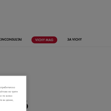
KIN
CONSULTAI
ЗА VICHY
VICHY
MAG
отребителско
йтове на трети
НЕ В
и по всяко
те ви данни,