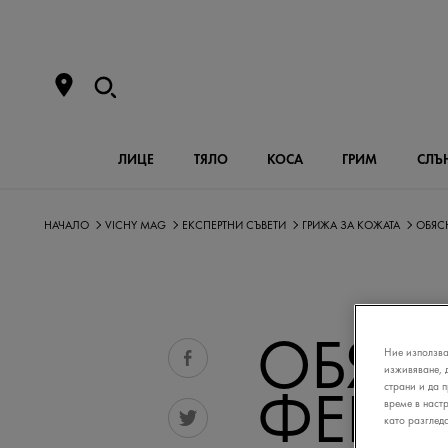
ЛИЦЕ
ТЯЛО
КОСА
ГРИМ
СЛЪ
НАЧАЛО
VICHY MAG
ЕКСПЕРТНИ СЪВЕТИ
ГРИЖА ЗА КОЖАТА
ОБЯС
ОБЯС
Ние използва
изживяване, 
ФЕНОМ
страни и да 
време в наст
като разглед