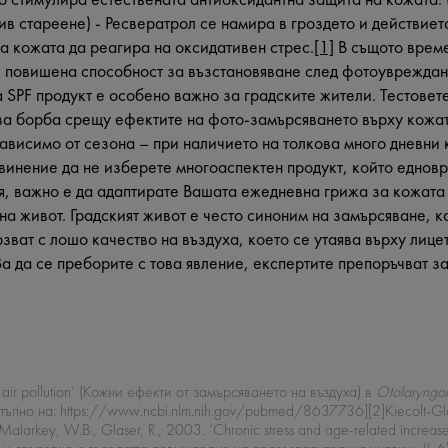
в стареене) - Ресвератрол се намира в гроздето и действиет
а кожата да реагира на оксидативен стрес.
[1]
В същото врем
с повишена способност за възстановяване след фотоувреждан
 SPF продукт е особено важно за градските жители. Тестовете
за борба срещу ефектите на фото-замърсяването върху кожат
ависимо от сезона – при наличието на толкова много дневни
винение да не изберете многоаспектен продукт, който еднов
я, важно е да адаптирате Вашата ежедневна грижа за кожата 
на живот. Градският живот е често синоним на замърсяване, к
зват с лошо качество на въздуха, което се утаява върху лиц
За да се преборите с това явление, експертите препоръчват з
 of air pollution’ (Кожни ефекти от замърсяването на въздуха) в
Otolaryngo
ъпно на: https://www.ncbi.nlm.nih.gov/pubmed/8637736][2]Kiecolt-Glaser,
Malarkey, W.B., Glaser, R., 2003. ‘Chronic stress and age-related increase