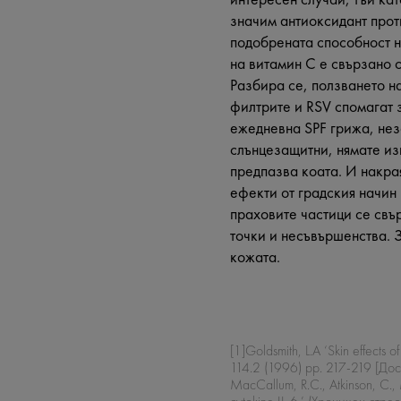
значим антиоксидант проти
подобрената способност н
на витамин С е свързано 
Разбира се, ползването на
филтрите и RSV спомагат 
ежедневна SPF грижа, нез
слънцезащитни, нямате из
предпазва коата. И накра
ефекти от градския начин 
праховите частици се свър
точки и несъвършенства. 
кожата.
[1]Goldsmith, L.A ‘Skin effects
114.2 (1996) pp. 217-219 [Дост
MacCallum, R.C., Atkinson, C., 