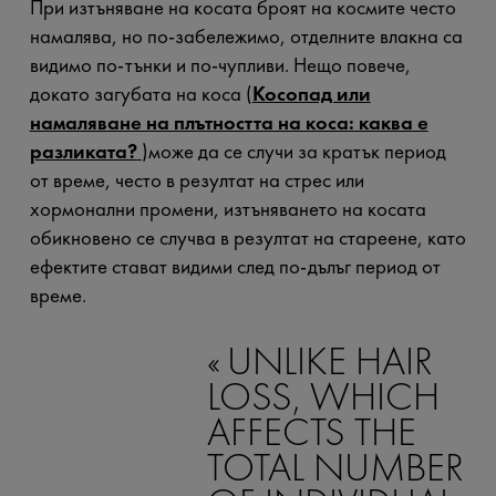
При изтъняване на косата броят на космите често
намалява, но по-забележимо, отделните влакна са
видимо по-тънки и по-чупливи. Нещо повече,
докато загубата на коса (
Косопад или
намаляване на плътността на коса: каква е
разликата?
)може да се случи за кратък период
от време, често в резултат на стрес или
хормонални промени, изтъняването на косата
обикновено се случва в резултат на стареене, като
ефектите стават видими след по-дълъг период от
време.
UNLIKE HAIR
LOSS, WHICH
AFFECTS THE
TOTAL NUMBER