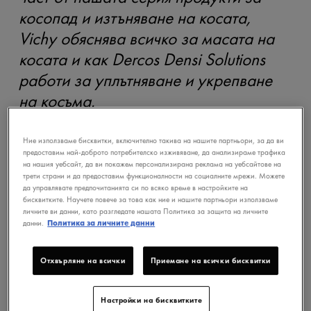
косопад и изтъняване на косата,
Vichy обяснява всичко за масата на
косата и как Dercos Densi Solutions
работи за уплътняване и укрепване
на косъма.
Ние използваме бисквитки, включително такива на нашите партньори, за да ви
предоставим най-доброто потребителско изживяване, да анализираме трафика
на нашия уебсайт, да ви покажем персонализирана реклама на уебсайтове на
трети страни и да предоставим функционалности на социалните мрежи. Можете
да управлявате предпочитанията си по всяко време в настройките на
бисквитките. Научете повече за това как ние и нашите партньори използваме
личните ви данни, като разгледате нашата Политика за защита на личните
данни.
Политика за личните данни
Отхвърляне на всички
Приемане на всички бисквитки
Настройки на бисквитките