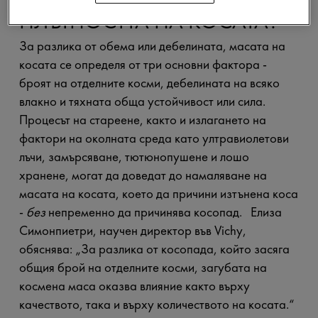
КАКВО ПРЕДСТАВЛЯВА
ПЛЪТНОСТТА НА КОСАТА?
За разлика от обема или дебелината, масата на
косата се определя от три основни фактора -
броят на отделните косми, дебелината на всяко
влакно и тяхната обща устойчивост или сила.
Процесът на стареене, както и излагането на
фактори на околната среда като ултравиолетови
лъчи, замърсяване, тютюнопушене и лошо
хранене, могат да доведат до намаляване на
масата на косата, което да причини изтънена коса
-
без
непременно да причинява косопад. Елиза
Симонпиетри, научен директор във Vichy,
обяснява: „За разлика от косопада, който засяга
общия брой на отделните косми, загубата на
космена маса оказва влияние както върху
качеството, така и върху количеството на косата.“