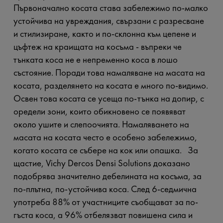
Първоначално косата става забележимо по-малко
устойчива на увреждания, свързани с разресване
и стилизиране, както и по-склонна към цепене и
цъфтеж на краищата на косъма - въпреки че
тънката коса не е непременно коса в лошо
състояние. Поради това намаляване на масата на
косата, разделянето на косата е много по-видимо.
Освен това косата се усеща по-тънка на допир, с
оредели зони, които обикновено се появяват
около ушите и слепоочията. Намаляването на
масата на косата често е особено забележимо,
когато косата се събере на кок или опашка. За
щастие, Vichy Dercos Densi Solutions доказано
подобрява значително дебелината на косъма, за
по-плътна, по-устойчива коса. След 6-седмична
употреба 88% от участниците съобщават за по-
гъста коса, а 96% отбелязват повишена сила и