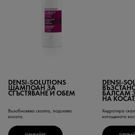
DENSI-SOLUTIONS
DENSI-SO
ШАМПОАН ЗА
ВЪЗСТАН
СГЪСТЯВАНЕ И ОБЕМ
БАЛСАМ З
НА КОСАТ
Възобновява скалпа, подсилва
Хидратира скал
косата.
изтощената кос