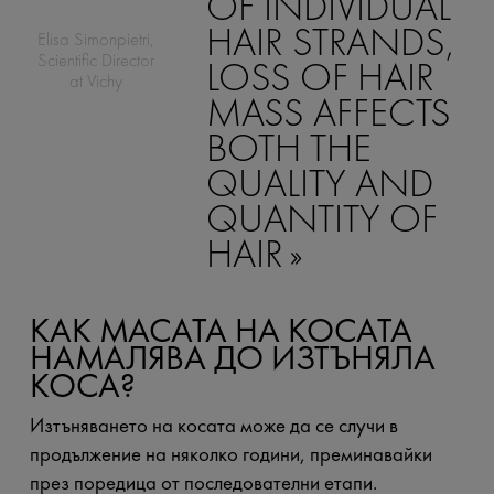
OF INDIVIDUAL
HAIR STRANDS,
Elisa Simonpietri,
Scientific Director
LOSS OF HAIR
at Vichy
MASS AFFECTS
BOTH THE
QUALITY AND
QUANTITY OF
HAIR
КАК МАСАТА НА КОСАТА
НАМАЛЯВА ДО ИЗТЪНЯЛА
КОСА?
Изтъняването на косата може да се случи в
продължение на няколко години, преминавайки
през поредица от последователни етапи.