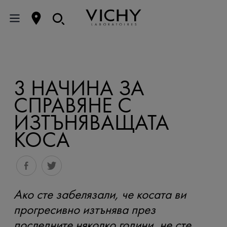
3 НАЧИНА ЗА
СПРАВЯНЕ С
ИЗТЪНЯВАЩАТА
КОСА
Ако сте забелязали, че косата ви
прогресивно изтънява през
последните няколко години, не сте