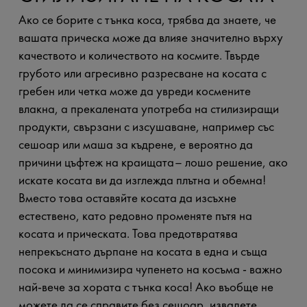
Ако се борите с тънка коса, трябва да знаете, че
вашата прическа може да влияе значително върху
качеството и количеството на космите. Твърде
грубото или агресивно разресване на косата с
гребен или четка може да увреди космените
влакна, а прекалената употреба на стилизиращи
продукти, свързани с изсушаване, например със
сешоар или маша за къдрене, е вероятно да
причини цъфтеж на краищата– лошо решение, ако
искате косата ви да изглежда плътна и обемна!
Вместо това оставяйте косата да изсъхне
естествено, като редовно променяте пътя на
косата и прическата. Това предотвратява
непрекъснато дърпане на косата в една и съща
посока и минимизира чупенето на косъма - важно
най-вече за хората с тънка коса! Ако въобще не
можете да се справите без сешоар, извадете