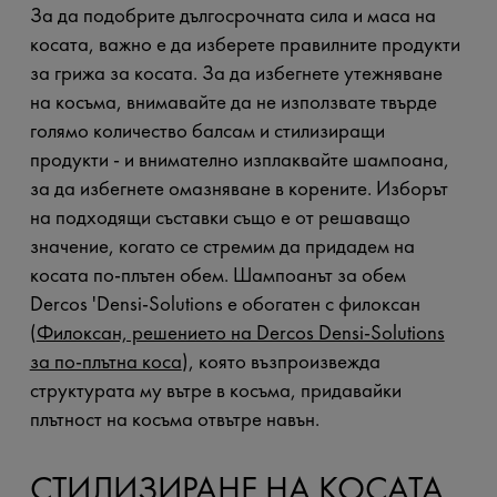
За да подобрите дългосрочната сила и маса на
косата, важно е да изберете правилните продукти
за грижа за косата. За да избегнете утежняване
на косъма, внимавайте да не използвате твърде
голямо количество балсам и стилизиращи
продукти - и внимателно изплаквайте шампоана,
за да избегнете омазняване в корените. Изборът
на подходящи съставки също е от решаващо
значение, когато се стремим да придадем на
косата по-плътен обем. Шампоанът за обем
Dercos 'Densi-Solutions е обогатен с филоксан
(
Филоксан, решението на Dercos Densi-Solutions
за по-плътна коса
), която възпроизвежда
структурата му вътре в косъма, придавайки
плътност на косъма отвътре навън.
СТИЛИЗИРАНЕ НА КОСАТА