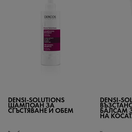
DENSI-SOLUTIONS
DENSI-SO
ШАМПОАН ЗА
ВЪЗСТАН
СГЪСТЯВАНЕ И ОБЕМ
БАЛСАМ З
НА КОСАТ