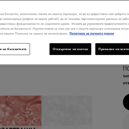
ме бисквитки, включително такива на нашите партньори, за да ви предоставим най-доброто п
да анализираме трафика на нашия уебсайт, да ви покажем персонализирана реклама на уебса
предоставим функционалности на социалните мрежи. Можете да управлявате предпочитанията с
ройките на бисквитките. Научете повече за това как ние и нашите партньори използваме лични
ате нашата Политика за защита на личните данни.
Политика за личните данни
В
ЗД
Н
и на бисквитките
Отхвърляне на всички
Приемане на всичк
С
Д
П
ТИП
НУ