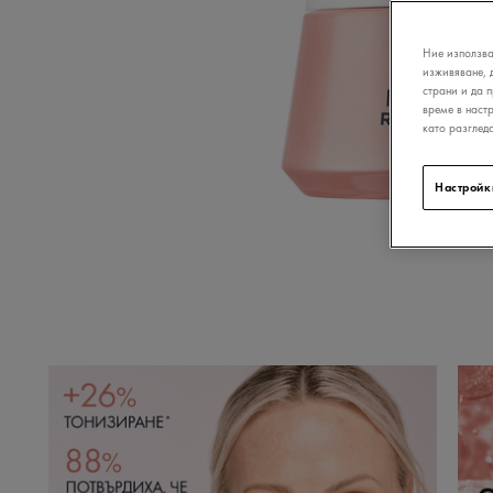
Ние използва
изживяване, 
страни и да 
време в наст
като разглед
Настройк