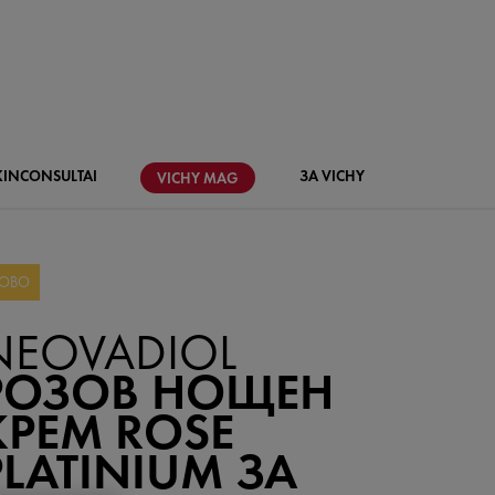
KIN
CONSULTAI
ЗА VICHY
VICHY
MAG
ОВО
NEOVADIOL
РОЗОВ НОЩЕН
КРЕМ ROSE
PLATINIUM ЗА