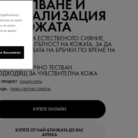
ЗАПЪЛВАНЕ И
РЕВИТАЛИЗАЦИЯ
отребителско
йтове на трети
НА КОЖАТА
и по всяко
те ви данни,
ЪЗСТАНОВЯВА ЕСТЕСТВЕНОТО СИЯНИЕ,
РАВИНА И ПЛЪТНОСТ НА КОЖАТА, ЗА ДА
АМАЛИ ПОЯВАТА НА БРЪЧКИ ПО ВРЕМЕ НА
и бисквитки
ЪН.
ЕРМАТОЛОГИЧНО ТЕСТВАН
ОДХОДЯЩ ЗА ЧУВСТВИТЕЛНА КОЖА
 ПРОДУКТ
НОЩЕН КРЕМ
ЖДА:
ГРИЖА ПРОТИВ СТАРЕЕНЕ
КУПЕТЕ ОНЛАЙН
КУПЕТЕ ОТ НАЙ-БЛИЗКАТА ДО ВАС
АПТЕКА