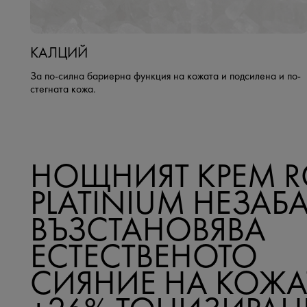
КАЛЦИЙ
За по-силна бариерна функция на кожата и подсилена и по-
стегната кожа.
НОЩНИЯТ КРЕМ R
PLATINIUM НЕЗАБ
ВЪЗСТАНОВЯВА
ЕСТЕСТВЕНОТО
СИЯНИЕ НА КОЖА