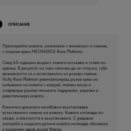
ОПИСАНИЕ
Преоткрийте кожата, изпълнена с жизненост и сияние,
с нощния крем NEOVADIOL Rose Platinium.
След 65-годишна възраст кожата изтънява и става по-
крехка. В резултат на това започва да се отпуска, губи
жизнеността си и естественото си розово сияние.
Vichy Rose Platinium ревитализиращ розов крем за
изпълване на кожата с калций, пчелен восък и
озаряващи розови пигменти подхранва, укрепва и
ревитализира кожата.
Клинично доказано незабавно възстановява
естественото сияние на кожата. Кожата изглежда по-
свежа, а плътността е възстановена. С редовна
употреба в нощната рутина кожата изглежда обновена
и разкрива здрав розов блясък.