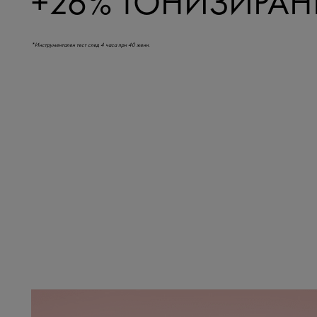
+26% ТОНИЗИРАН
*Инструментален тест след 4 часа при 40 жени.