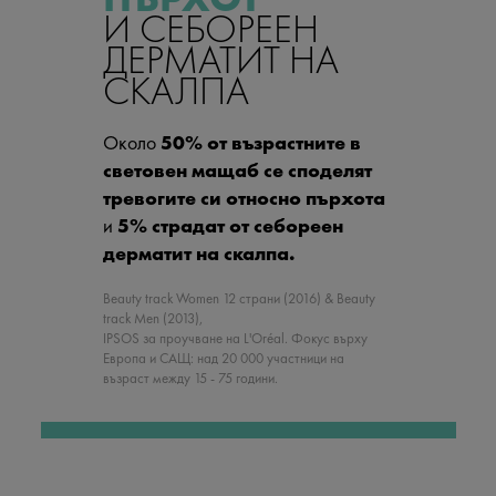
И СЕБОРЕЕН
ДЕРМАТИТ НА
СКАЛПА
Около
50% от възрастните в
световен мащаб се споделят
тревогите си относно пърхота
и
5% страдат от себореен
дерматит на скалпа.
Beauty track Women 12 страни (2016) & Beauty
track Men (2013),
IPSOS за проучване на L'Oréal. Фокус върху
Европа и САЩ: над 20 000 участници на
възраст между 15 - 75 години.