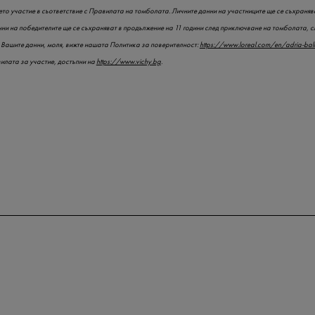
то участие в съответствие с Правилата на томболата. Личните данни на участниците ще се съхранява
нни на победителите ще се съхраняват в продължение на 11 години след приключване на томболата, с
Вашите данни, моля, вижте нашата Политика за поверителност:
https://www.loreal.com/en/adria-ba
вилата за участие, достъпни на
https://www.vichy.bg
.