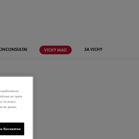
KIN
CONSULTAI
ЗА VICHY
VICHY
MAG
отребителско
йтове на трети
и по всяко
те ви данни,
и бисквитки