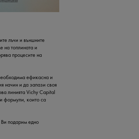
ите лъчи и външните
е на топлината и
орява процесите на
 необходима ефикасна и
я начин и да запази своя
ва линията Vichy Capital
ни формули, които са
а Ви подарим едно