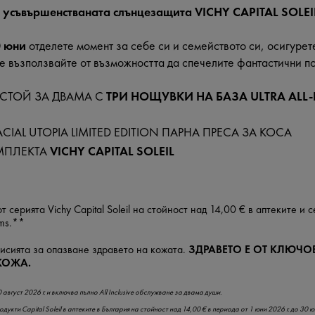
 с усъвършенстваната слънцезащита VICHY CAPITAL SOLEI
0 юни
отделете момент за себе си и семейството си, осигурет
е възползвайте от възможността да спечелите фантастични п
ЕСТОЙ ЗА ДВАМА С
ТРИ НОЩУВКИ НА БАЗА ULTRA ALL-
CIAL UTOPIA LIMITED EDITION ПАРНА ПРЕСА ЗА КОСА
МПЛЕКТА
VICHY CAPITAL SOLEIL
т серията Vichy Capital Soleil на стойност над 14,00 € в аптеките и 
ms
.**
исията за опазване здравето на кожата.
ЗДРАВЕТО Е ОТ КЛЮЧО
КОЖА.
август 2026 г. и включва пълно All Inclusive обслужване за двама души.
укти Capital Soleil в аптеките в България на стойност над 14,00 € в периода от 1 юни 2026 г. до 30