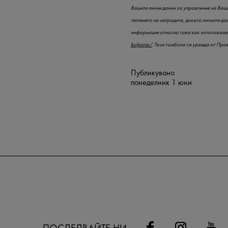
Вашите лични данни за управление на Ваше
тегленето на наградите, докато личните да
информация относно това как използваме 
bulgaria/
. Тази томбола се урежда от Пра
Публикувано
понеделник 1 юни