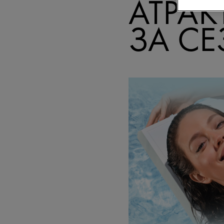
АТРА
ЗА С