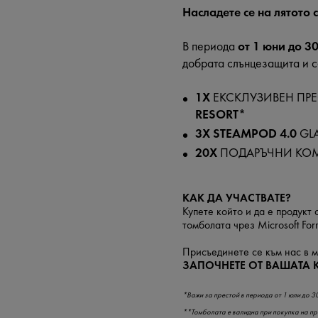
Насладете се на лятото
В периода
от 1 юни до 3
добрата слънцезащита и с
1X
ЕКСКЛУЗИВЕН ПР
RESORT*
3X STEAMPOD 4.0
GLA
20X
ПОДАРЪЧНИ КО
КАК ДА УЧАСТВАТЕ?
Купете който и да е продукт о
томболата чрез
Microsoft For
Присъединете се към нас в м
ЗАПОЧНЕТЕ ОТ ВАШАТА 
*Важи за престой в периода от 1 юли до 30 
**Томболата е валидна при покупка на прод