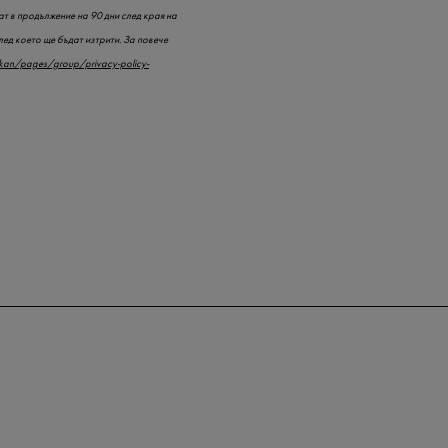
т в продължение на 90 дни след края на
лед което ще бъдат изтрити. За повече
lkan/pages/group/privacy-policy-