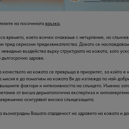
телите на посочената
връзка
.
 са времето, което всички очакваме с нетърпение, но слънчев
ни пред сериозни предизвикателства. Докато се наслаждавам
 невидимо въздейства върху структурата на кожата, като уск
о дългосрочно здраве.
а качеството на кожата се превръща в приоритет, за който е
 мисия е да помогнем на кожата Ви да изглежда по най-добри
външните фактори и интензивността на слънцето. Именно зато
съчетание от висша дерматологична експертиза и хипоалерген
щевременно осигуряват висока слънцезащита.
а възнаградим Вашата отдаденост на здравето на кожата и д