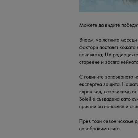
Можете да видите победи
Знаем, че летните месеци
фактори поставят кожата 
почивката, UV радиацията
стареене и засяга нейнот
С годините запазването н
експертна защита. Нашата
здрав вид, независимо от 
Soleil е създадена като 
приятни за нанасяне и съ
През този сезон искаме д
незабравимо лято.