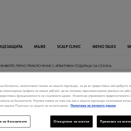
НЦЕЗАЩИТА
МЪЖЕ
SCALP
CLINIC
MENO
TALKS
S
ЖИВЕЙТЕ ЛЯТНО ПРИКЛЮЧЕНИЕ С АТРАКТИВНИ ПОДАРЪЦИ ЗА СЕЗОНА
ме бисквитки, включително такива на нашите партньори, за да ви предоставим най-доброто п
да анализираме трафика на нашия уебсайт, да ви покажем персонализирана реклама на уебса
предоставим функционалности на социалните мрежи. Можете да управлявате предпочитанията с
ВЕЙТЕ ЛЯТНО
ройките на бисквитките. Научете повече за това как ние и нашите партньори използваме лични
ате нашата Политика за защита на личните данни.
Политика за личните данни
ЛЮЧЕНИЕ С
и на бисквитките
Отхвърляне на всички
Приемане на всичк