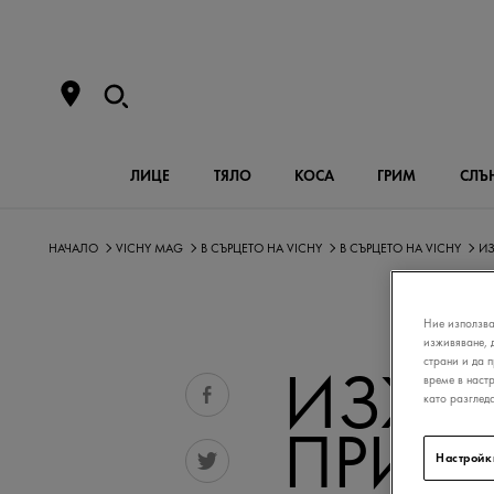
ЛИЦЕ
ТЯЛО
КОСА
ГРИМ
СЛЪ
НАЧАЛО
VICHY MAG
В СЪРЦЕТО НА VICHY
В СЪРЦЕТО НА VICHY
ИЗ
Ние използва
изживяване, 
страни и да 
ИЗЖИ
време в наст
като разглед
ПРИК
Настройк