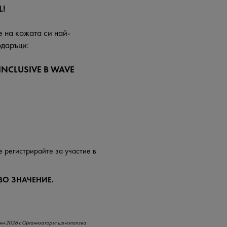
L!
е на кожата си най-
одаръци:
INCLUSIVE В WAVE
се регистрирайте за участие в
ВО ЗНАЧЕНИЕ.
 юни 2026 г. Организаторът ще използва