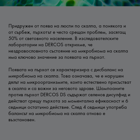
Придружен от поява на люспи по скалпа, а понякога и
от сърбеж, пърхотът е често срещан проблем, засягащ
50% от световното население. В изследователските
лаборатории на DERCOS открихме, че
нездравословното състояние на микробиома на скалпа
има ключово значение за появата на пърхот.
Появата на пърхот се характеризира с дисбаланс на
микробиома на скалпа. Това означава, че е нарушен
дялът на микроорганизмите, които естествено присъстват
в скалпа и са важни за неговото здраве. Шампоаните
против пърхот DERCOS DS съдържат селенов дисулфид и
действат срещу пърхота за моментална ефикасност и 6
седмици остатъчно действие. След 4 седмици употреба
балансът на микробиома на скалпа отново е
възстановен.