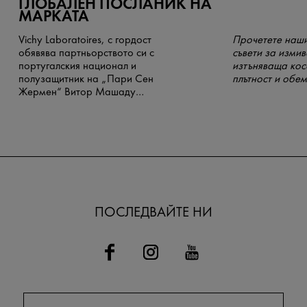
ГЛОБАЛЕН ПОСЛАНИК НА
МАРКАТА
Vichy Laboratoires, с гордост
Прочетете наши
обявява партньорството си с
съвети за измив
португалския национал и
изтъняваща кос
полузащитник на „Пари Сен
плътност и обем
Жермен“ Витор Машаду
Ферейра, познат в световен
мащаб като Витиня, в ролята му
на нов Глобален посланик на
марката.
ПОСЛЕДВАЙТЕ НИ