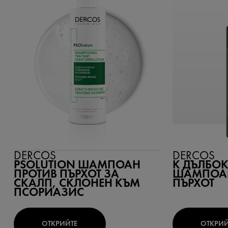
DERCOS
DERCOS
PSOLUTION ШАМПОАН
K ДЪЛБО
ПРОТИВ ПЪРХОТ ЗА
ШАМПОАН
СКАЛП, СКЛОНЕН КЪМ
ПЪРХОТ
ПСОРИАЗИС
ОТКРИЙТЕ
ОТКРИЙ