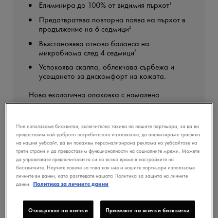
Елиминира до 100% от видимия пърхот
1
Предотвратява повторна поява на пърхот в
продължение на 6 седмици
2
Възстановява отново баланса на
микробиома след 4 седмици
3
Успокоява скалпа, облекчава сърбежа и
усещането за дискомфорт на кожата.
Нова екологична опаковка с намалено
количество на пластмасата:
72% по-малко пластмаса*
Ние използваме бисквитки, включително такива на нашите партньори, за да ви
предоставим най-доброто потребителско изживяване, да анализираме трафика
*Намалението на пластмасата варира в
на нашия уебсайт, да ви покажем персонализирана реклама на уебсайтове на
зависимост от размера на бутилката за
трети страни и да предоставим функционалности на социалните мрежи. Можете
опаковане.
да управлявате предпочитанията си по всяко време в настройките на
бисквитките. Научете повече за това как ние и нашите партньори използваме
Потребителско проучване, проведено с 295
1
личните ви данни, като разгледате нашата Политика за защита на личните
души след 2 седмици редовна употреба –
данни.
Политика за личните данни
Италия.
Клинично изпитване, проведено с 32 души след
2
4 седмици употреба и 6 седмици остатъчен
Отхвърляне на всички
Приемане на всички бисквитки
ефект.