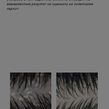
еквивалентния резултат на оценката на полепналия
пърхот.