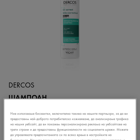
DERCOS
ШАМПОАН
ЗА РЕГУЛИРАНЕ НА ОМАЗНЯВАНЕТО
НА СКАЛПА
Ние използваме бисквитки, включително такива на нашите партньори, за да ви
предоставим най-доброто потребителско изживяване, да анализираме трафика
на нашия уебсайт, да ви покажем персонализирана реклама на уебсайтове на
ОТКРИЙТЕ
трети страни и да предоставим функционалности на социалните мрежи. Можете
да управлявате предпочитанията си по всяко време в настройките на