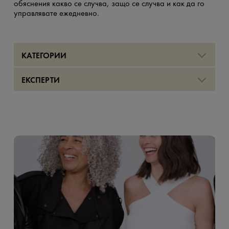
обяснения какво се случва, защо се случва и как да го
управлявате ежедневно.
КАТЕГОРИИ
#SkinMenopause
#HealthMenopause
ЕКСПЕРТИ
#WellnessMenopause
#NutritionMenopause
#AgnieszkaSzmurło
#KarolinaKopeć
#AnneLePillouer
#LorraineMaitrot